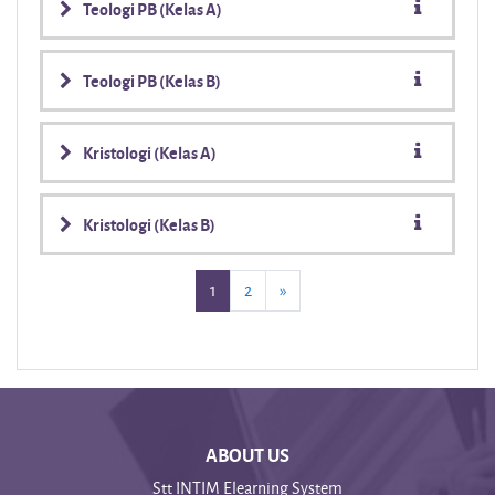
Teologi PB (Kelas A)
Teologi PB (Kelas B)
Kristologi (Kelas A)
Kristologi (Kelas B)
(current)
Selanjutnya
1
2
»
ABOUT US
Stt INTIM Elearning System