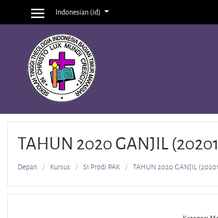
Loncat ke konten utama
Indonesian ‎(id)‎
Panel samping
TAHUN 2020 GANJIL (20201
Depan
Kursus
S1 Prodi PAK
TAHUN 2020 GANJIL (20201