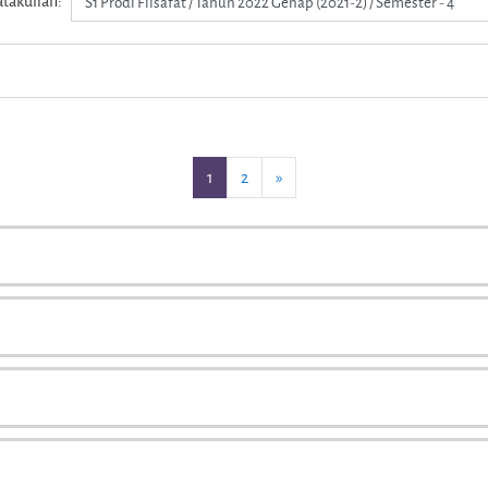
takuliah:
(current)
Selanjutnya
1
2
»