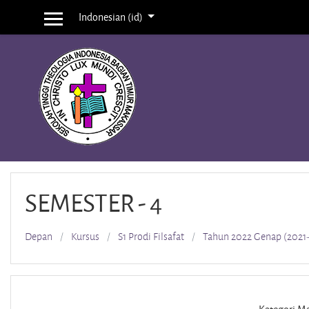
Loncat ke konten utama
Indonesian ‎(id)‎
Panel samping
SEMESTER - 4
Depan
Kursus
S1 Prodi Filsafat
Tahun 2022 Genap (2021-