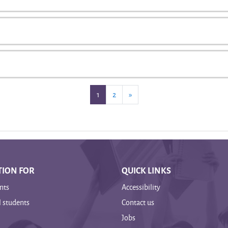
(current)
Selanjutnya
1
2
»
ION FOR
QUICK LINKS
nts
Accessibility
l students
Contact us
Jobs