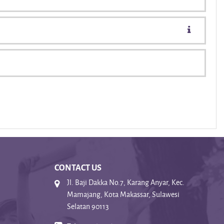
CONTACT US
Jl. Baji Dakka No.7, Karang Anyar, Kec.
Mamajang, Kota Makassar, Sulawesi
Selatan 90113